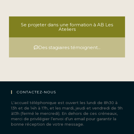
Se projeter dans une formation à AB Les
Ateliers
Des stagiaires témoignent...
CONTACTEZ-NOUS
L'accueil téléphonique est ouvert les lundi de 8h30 à
13h et de 14h à 17h, et les mardi, jeudi et vendredi de 9h
à13h (fermé le mercredi). En dehors de ces créneaux,
merci de privilégier l’envoi d’un email pour garantir la
bonne réception de votre message.