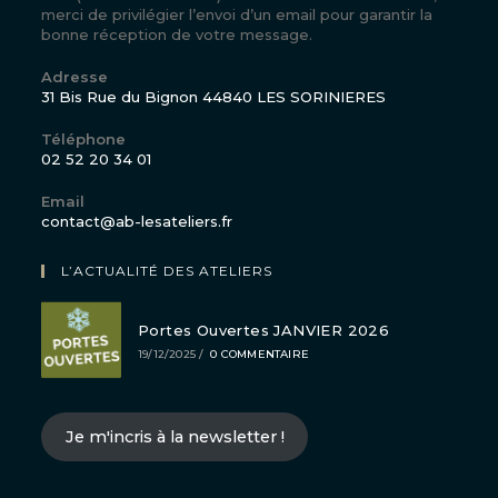
merci de privilégier l’envoi d’un email pour garantir la
bonne réception de votre message.
Adresse
31 Bis Rue du Bignon 44840 LES SORINIERES
Téléphone
02 52 20 34 01
S’ouvre
dans
Email
votre
S’ouvre
contact@ab-lesateliers.fr
dans
application
votre
L’ACTUALITÉ DES ATELIERS
application
Portes Ouvertes JANVIER 2026
19/12/2025
/
0 COMMENTAIRE
Je m'incris à la newsletter !