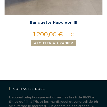
Banquette Napoléon III
1.200,00
€
TTC
AJOUTER AU PANIER
CONTACTEZ-NOUS
L'accueil téléphonique est ouvert les lundi de 8h30 à
13h et de 14h à 17h, et les mardi, jeudi et vendredi de 9h
à13h (fermé le mercredi). En dehors de ces créneaux,