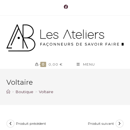
Skip
to
content
0
0,00
€
MENU
Voltaire
>
Boutique
>
Voltaire
Produit précédent
Produit suivant