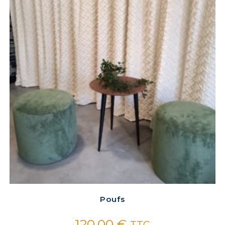
Poufs
120,00
€